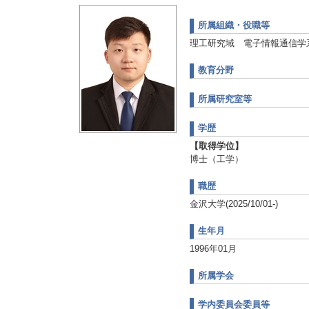
所属組織・役職等
理工研究域 電子情報通信学
教育分野
所属研究室等
学歴
【取得学位】
博士（工学）
職歴
金沢大学(2025/10/01-)
生年月
1996年01月
所属学会
学内委員会委員等