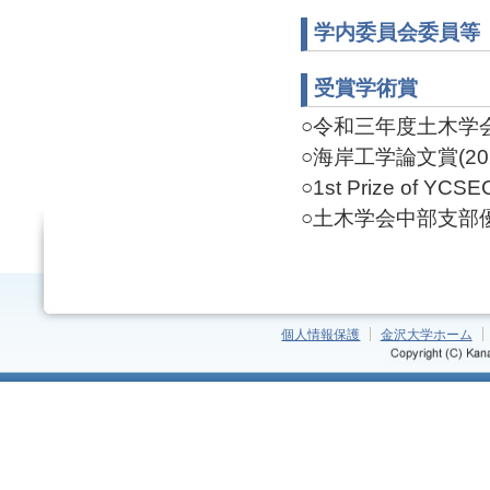
学内委員会委員等
受賞学術賞
○令和三年度土木学会論
○海岸工学論文賞(202
○1st Prize of YCSE
○土木学会中部支部優秀
個人情報保護
金沢大学ホーム