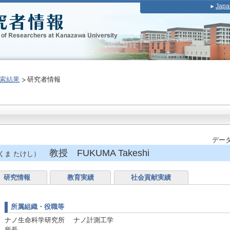
Japa
索結果
研究者情報
データ
教授 FUKUMA Takeshi
くま たけし）
研究情報
教育実績
社会貢献実績
所属組織・役職等
ナノ生命科学研究所 ナノ計測工学
所長