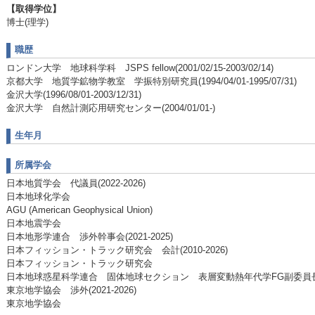
【取得学位】
博士(理学)
職歴
ロンドン大学 地球科学科 JSPS fellow(2001/02/15-2003/02/14)
京都大学 地質学鉱物学教室 学振特別研究員(1994/04/01-1995/07/31)
金沢大学(1996/08/01-2003/12/31)
金沢大学 自然計測応用研究センター(2004/01/01-)
生年月
所属学会
日本地質学会 代議員(2022-2026)
日本地球化学会
AGU (American Geophysical Union)
日本地震学会
日本地形学連合 渉外幹事会(2021-2025)
日本フィッション・トラック研究会 会計(2010-2026)
日本フィッション・トラック研究会
日本地球惑星科学連合 固体地球セクション 表層変動熱年代学FG副委員長(201
東京地学協会 渉外(2021-2026)
東京地学協会