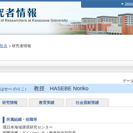
Japa
覧表
研究者情報
データ
教授 HASEBE Noriko
はせべ のりこ）
研究情報
教育実績
社会貢献実績
所属組織・役職等
環日本海域環境研究センター
国際連携・ダイバーシティ推進担当副学長