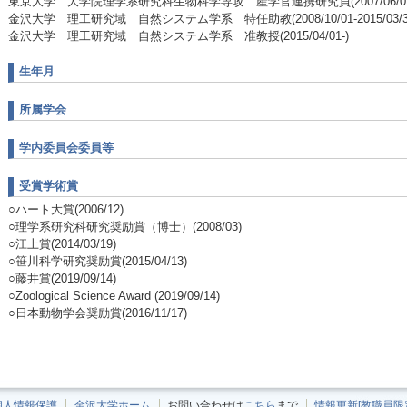
東京大学 大学院理学系研究科生物科学専攻 産学官連携研究員(2007/06/01-200
金沢大学 理工研究域 自然システム学系 特任助教(2008/10/01-2015/03/3
金沢大学 理工研究域 自然システム学系 准教授(2015/04/01-)
生年月
所属学会
学内委員会委員等
受賞学術賞
○ハート大賞(2006/12)
○理学系研究科研究奨励賞（博士）(2008/03)
○江上賞(2014/03/19)
○笹川科学研究奨励賞(2015/04/13)
○藤井賞(2019/09/14)
○Zoological Science Award (2019/09/14)
○日本動物学会奨励賞(2016/11/17)
個人情報保護
金沢大学ホーム
お問い合わせは
こちら
まで
情報更新[教職員限