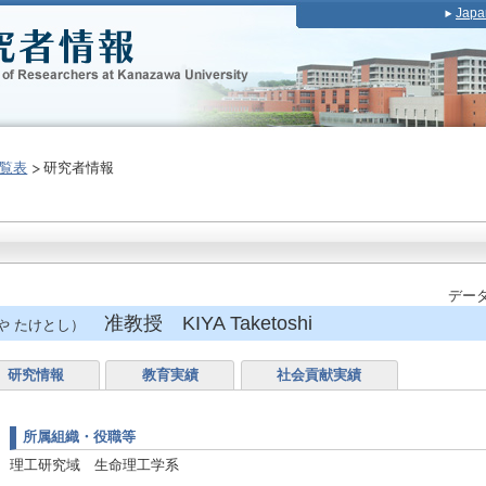
Japa
覧表
研究者情報
データ
准教授 KIYA Taketoshi
や たけとし）
研究情報
教育実績
社会貢献実績
所属組織・役職等
理工研究域 生命理工学系