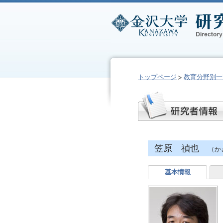
トップページ
教育分野別一
笠原 禎也
（か
基本情報