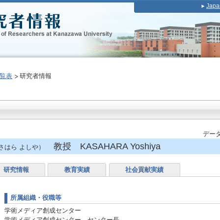
Japa
覧表
研究者情報
データ
教授 KASAHARA Yoshiya
さはら よしや）
研究情報
教育実績
社会貢献実績
所属組織・役職等
学術メディア創成センター
学術メディア創成センター センター長