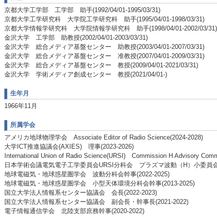
京都大学工学部 工学部 助手(1992/04/01-1995/03/31)
京都大学工学研究科 大学院工学研究科 助手(1995/04/01-1998/03/31)
京都大学情報学研究科 大学院情報学研究科 助手(1998/04/01-2002/03/31)
金沢大学 工学部 助教授(2002/04/01-2003/03/31)
金沢大学 総合メディア基盤センター 助教授(2003/04/01-2007/03/31)
金沢大学 総合メディア基盤センター 准教授(2007/04/01-2009/03/31)
金沢大学 総合メディア基盤センター 教授(2009/04/01-2021/03/31)
金沢大学 学術メディア創成センター 教授(2021/04/01-)
生年月
1966年11月
所属学会
アメリカ地球物理学会 Associate Editor of Radio Science(2024-2028)
大学ICT推進協議会(AXIES) 理事(2023-2026)
International Union of Radio Science(URSI) Commission H Advisory Comm
日本学術会議電気電子工学委員会URSI分科会 プラズマ波動（H）小委員会委員(2
地球電磁気・地球惑星圏学会 波動分科会幹事(2022-2025)
地球電磁気・地球惑星圏学会 小型天体環境分科会幹事(2013-2025)
国⽴⼤学法⼈情報系センター協議会 会長(2022-2023)
国⽴⼤学法⼈情報系センター協議会 副会長・幹事長(2021-2022)
電子情報通信学会 北陸支部庶務幹事(2020-2022)