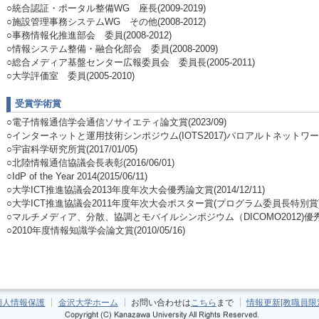
○統合認証・ポータル整備WG 座長(2009-2019)
○施設管理事務システムWG その他(2008-2012)
○事務情報化推進部会 委員(2008-2012)
○情報システム整備・融合化部会 委員(2008-2009)
○総合メディア基盤センター広報委員会 委員長(2005-2011)
○大学評価室 委員(2005-2010)
受賞学術賞
○電子情報通信学会通信ソサイエティ論文賞(2023/09)
○インターネットと運用技術シンポジウム(IOTS2017)パロアルトネットワークス賞(
○宇宙科学研究所賞(2017/01/05)
○北陸情報通信協議会長表彰(2016/06/01)
○IdP of the Year 2014(2015/06/11)
○大学ICT推進協議会2013年度年次大会優秀論文賞(2014/12/11)
○大学ICT推進協議会2011年度年次大会ポスター賞(プログラム委員長特別賞)(201
○マルチメディア、分散、協調とモバイルシンポジウム（DICOMO2012)優秀論文賞
○2010年度情報知識学会論文賞(2010/05/16)
個人情報保護
金沢大学ホーム
お問い合わせは
こちら
まで
情報更新[教職員限