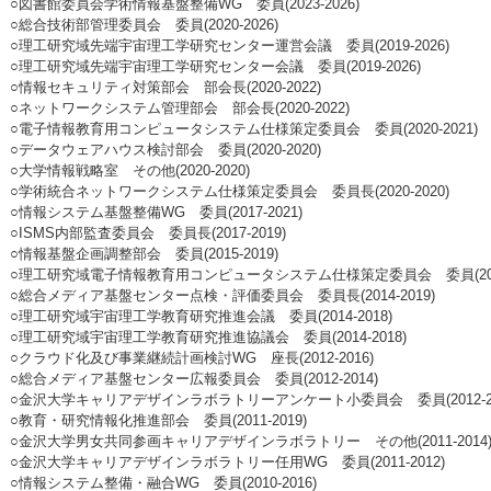
○図書館委員会学術情報基盤整備WG 委員(2023-2026)
○総合技術部管理委員会 委員(2020-2026)
○理工研究域先端宇宙理工学研究センター運営会議 委員(2019-2026)
○理工研究域先端宇宙理工学研究センター会議 委員(2019-2026)
○情報セキュリティ対策部会 部会長(2020-2022)
○ネットワークシステム管理部会 部会長(2020-2022)
○電子情報教育用コンピュータシステム仕様策定委員会 委員(2020-2021)
○データウェアハウス検討部会 委員(2020-2020)
○大学情報戦略室 その他(2020-2020)
○学術統合ネットワークシステム仕様策定委員会 委員長(2020-2020)
○情報システム基盤整備WG 委員(2017-2021)
○ISMS内部監査委員会 委員長(2017-2019)
○情報基盤企画調整部会 委員(2015-2019)
○理工研究域電子情報教育用コンピュータシステム仕様策定委員会 委員(2015-
○総合メディア基盤センター点検・評価委員会 委員長(2014-2019)
○理工研究域宇宙理工学教育研究推進会議 委員(2014-2018)
○理工研究域宇宙理工学教育研究推進協議会 委員(2014-2018)
○クラウド化及び事業継続計画検討WG 座長(2012-2016)
○総合メディア基盤センター広報委員会 委員(2012-2014)
○金沢大学キャリアデザインラボラトリーアンケート小委員会 委員(2012-20
○教育・研究情報化推進部会 委員(2011-2019)
○金沢大学男女共同参画キャリアデザインラボラトリー その他(2011-2014
○金沢大学キャリアデザインラボラトリー任用WG 委員(2011-2012)
○情報システム整備・融合WG 委員(2010-2016)