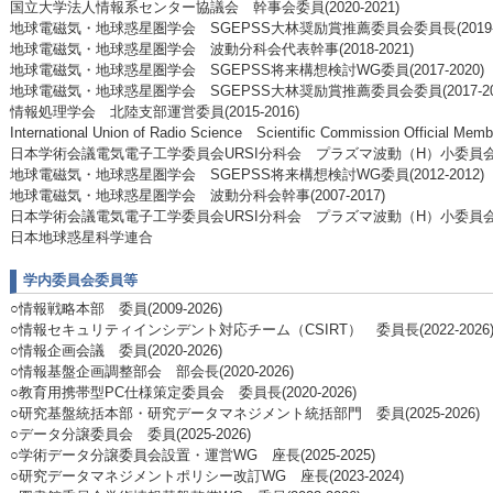
国⽴⼤学法⼈情報系センター協議会 幹事会委員(2020-2021)
地球電磁気・地球惑星圏学会 SGEPSS大林奨励賞推薦委員会委員長(2019-2
地球電磁気・地球惑星圏学会 波動分科会代表幹事(2018-2021)
地球電磁気・地球惑星圏学会 SGEPSS将来構想検討WG委員(2017-2020)
地球電磁気・地球惑星圏学会 SGEPSS大林奨励賞推薦委員会委員(2017-20
情報処理学会 北陸支部運営委員(2015-2016)
International Union of Radio Science Scientific Commission Official Memb
日本学術会議電気電子工学委員会URSI分科会 プラズマ波動（H）小委員会委員長
地球電磁気・地球惑星圏学会 SGEPSS将来構想検討WG委員(2012-2012)
地球電磁気・地球惑星圏学会 波動分科会幹事(2007-2017)
日本学術会議電気電子工学委員会URSI分科会 プラズマ波動（H）小委員会委員(2
日本地球惑星科学連合
学内委員会委員等
○情報戦略本部 委員(2009-2026)
○情報セキュリティインシデント対応チーム（CSIRT） 委員長(2022-2026
○情報企画会議 委員(2020-2026)
○情報基盤企画調整部会 部会長(2020-2026)
○教育用携帯型PC仕様策定委員会 委員長(2020-2026)
○研究基盤統括本部・研究データマネジメント統括部門 委員(2025-2026)
○データ分譲委員会 委員(2025-2026)
○学術データ分譲委員会設置・運営WG 座長(2025-2025)
○研究データマネジメントポリシー改訂WG 座長(2023-2024)