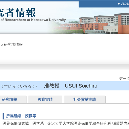
Japa
研究者情報
データ
准教授 USUI Soichiro
うすい そういちろう）
研究情報
教育実績
社会貢献実績
所属組織・役職等
医薬保健研究域 医学系 金沢大学大学院医薬保健学総合研究科 循環器内