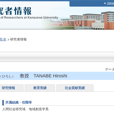
Japa
覧表
研究者情報
データ
教授 TANABE Hiroshi
 ひろし）
研究情報
教育実績
社会貢献実績
所属組織・役職等
人間社会研究域 地域創造学系