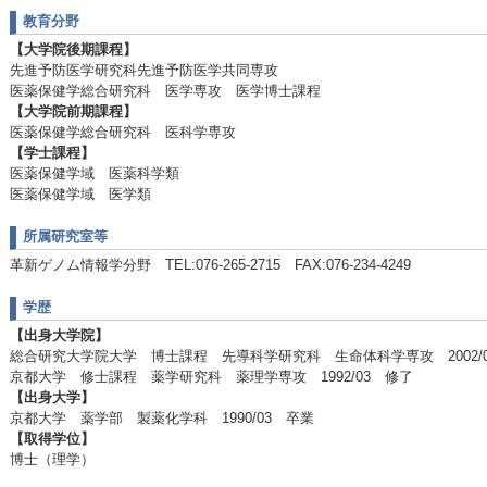
教育分野
【大学院後期課程】
先進予防医学研究科先進予防医学共同専攻
医薬保健学総合研究科 医学専攻 医学博士課程
【大学院前期課程】
医薬保健学総合研究科 医科学専攻
【学士課程】
医薬保健学域 医薬科学類
医薬保健学域 医学類
所属研究室等
革新ゲノム情報学分野 TEL:076-265-2715 FAX:076-234-4249
学歴
【出身大学院】
総合研究大学院大学 博士課程 先導科学研究科 生命体科学専攻 2002/
京都大学 修士課程 薬学研究科 薬理学専攻 1992/03 修了
【出身大学】
京都大学 薬学部 製薬化学科 1990/03 卒業
【取得学位】
博士（理学）