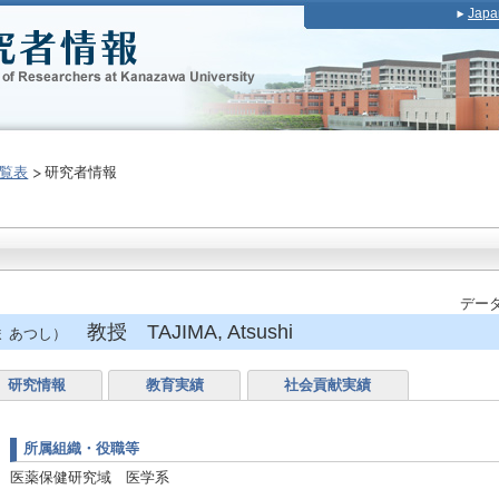
Japa
覧表
研究者情報
データ
教授 TAJIMA, Atsushi
 あつし）
研究情報
教育実績
社会貢献実績
所属組織・役職等
医薬保健研究域 医学系