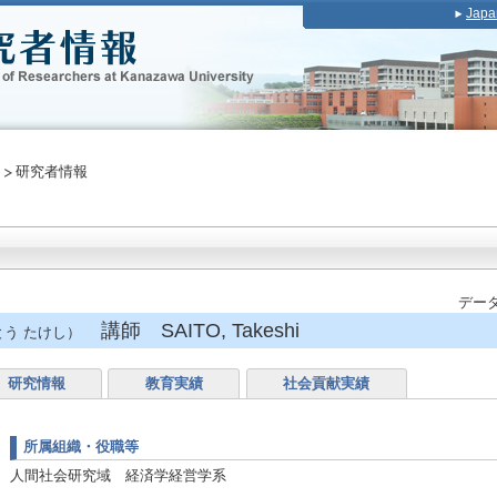
Japa
研究者情報
データ
講師 SAITO, Takeshi
う たけし）
研究情報
教育実績
社会貢献実績
所属組織・役職等
人間社会研究域 経済学経営学系