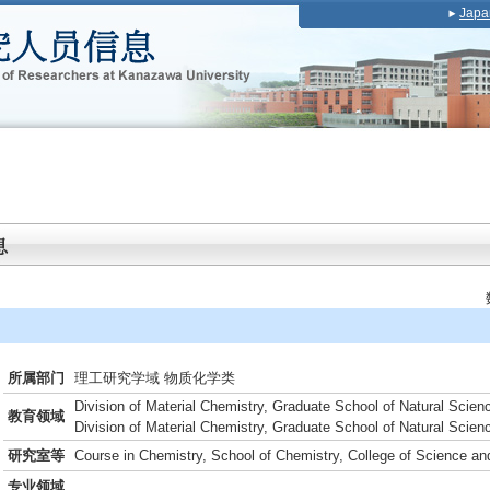
Japa
所属部门
理工研究学域 物质化学类
Division of Material Chemistry, Graduate School of Natural Scie
教育领域
Division of Material Chemistry, Graduate School of Natural Scie
研究室等
Course in Chemistry, School of Chemistry, College of Science an
专业领域