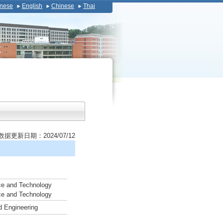
nese
English
Chinese
Thai
数据更新日期：2024/07/12
nce and Technology
nce and Technology
d Engineering