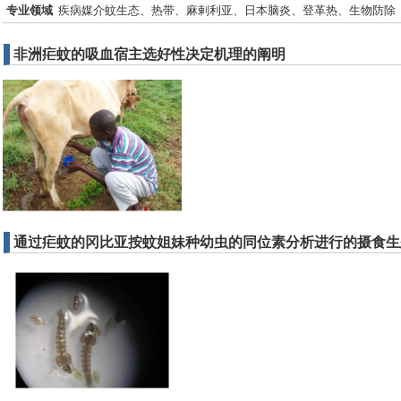
专业领域
疾病媒介蚊生态、热带、麻剌利亚、日本脑炎、登革热、生物防除
非洲疟蚊的吸血宿主选好性决定机理的阐明
通过疟蚊的冈比亚按蚊姐妹种幼虫的同位素分析进行的摄食生