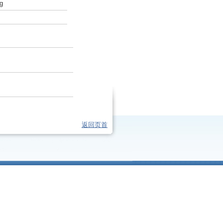
ng
返回页首