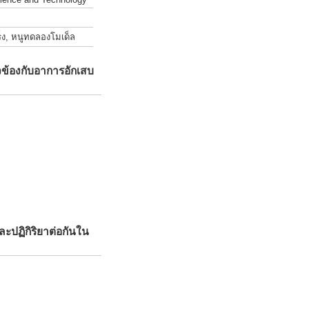
็ง, หนูทดลองโมเด็ล
ข้องกับอาการอักเสบ
ปฏิกิริยาต่อกันใน