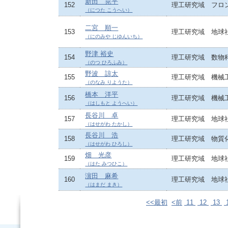
新田 晃平
152
理工研究域 フロ
（につた こうへい）
二宮 順一
153
理工研究域 地球
（にのみや じゆんいち）
野津 裕史
154
理工研究域 数物
（のつ ひろふみ）
野波 諒太
155
理工研究域 機械
（のなみ りようた）
橋本 洋平
156
理工研究域 機械
（はしもと ようへい）
長谷川 卓
157
理工研究域 地球
（はせがわ たかし）
長谷川 浩
158
理工研究域 物質
（はせがわ ひろし）
畑 光彦
159
理工研究域 地球
（はた みつひこ）
濵田 麻希
160
理工研究域 地球
（はまだ まき）
<<最初
<前
11
12
13