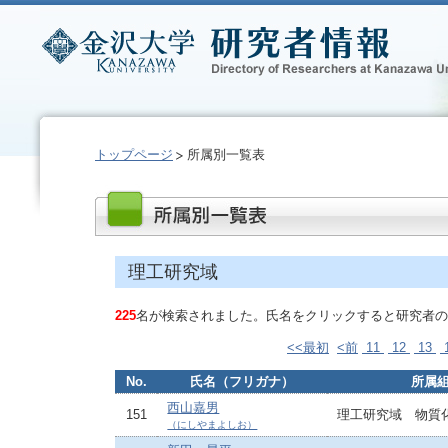
トップページ
所属別一覧表
理工研究域
225
名が検索されました。氏名をクリックすると研究者の
<<最初
<前
11
12
13
No.
氏名（フリガナ）
所属
西山嘉男
151
理工研究域 物質
（にしやまよしお）