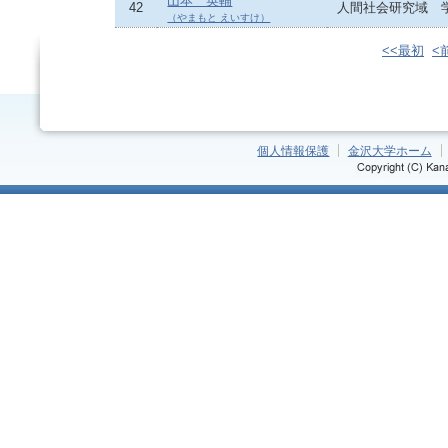
山本 英輔
42
人間社会研究域 
（やまもと えいすけ）
<<最初
<
個人情報保護
金沢大学ホーム