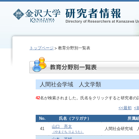
トップページ
教育分野別一覧表
人間社会学域 人文学類
42
名が検索されました。氏名をクリックすると研究者の
<<最初
<
No.
氏名（フリガナ）
所属
山口 亮太
41
人間社会研究域 
（やまぐち りようた）