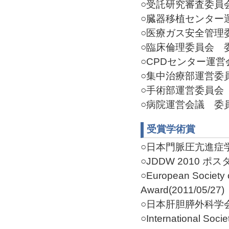
○受託研究審査委員会 委
○臓器移植センター運営
○医療ガス安全管理委員
○臨床倫理委員会 委員(
○CPDセンター運営会議
○集中治療部運営委員会
○手術部運営委員会 委員
○病院運営会議 委員(2
受賞学術賞
○日本門脈圧亢進症学会総
○JDDW 2010 ポ
○European Society o
Award(2011/05/27)
○日本肝胆膵外科学会 会
○International Soci