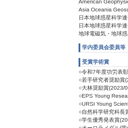
American Geophysi
Asia Oceania Geosc
日本地球惑星科学連
日本地球惑星科学連合
地球電磁気・地球惑
学内委員会委員等
受賞学術賞
○令和7年度功労表彰(2
○若手研究者奨励賞(20
○大林奨励賞(2023/0
○EPS Young Resear
○URSI Young Scient
○自然科学研究科長賞(2
○学生優秀発表賞(201
○オーロラメダル(学生発