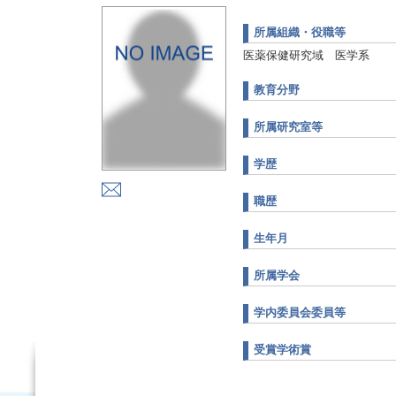
所属組織・役職等
医薬保健研究域 医学系
教育分野
所属研究室等
学歴
職歴
生年月
所属学会
学内委員会委員等
受賞学術賞