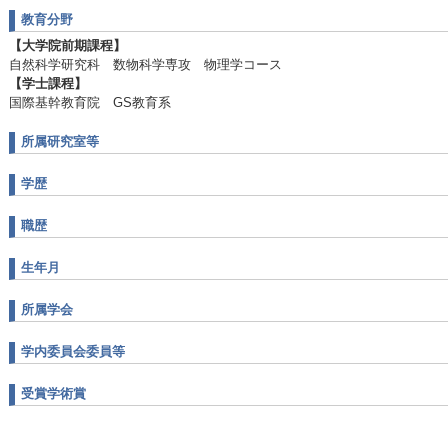
教育分野
【大学院前期課程】
自然科学研究科 数物科学専攻 物理学コース
【学士課程】
国際基幹教育院 GS教育系
所属研究室等
学歴
職歴
生年月
所属学会
学内委員会委員等
受賞学術賞