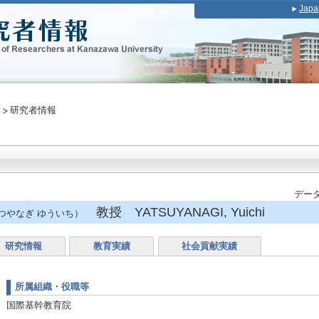
Japa
研究者情報
データ
教授 YATSUYANAGI, Yuichi
つやなぎ ゆういち）
研究情報
教育実績
社会貢献実績
所属組織・役職等
国際基幹教育院