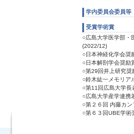
学内委員会委員等
受賞学術賞
○広島大学医学部・
(2022/12)
○日本神経化学会奨励賞(
○日本解剖学会奨励賞(2
○第29回井上研究奨励賞
○鈴木紘一メモリアル賞(
○第11回広島大学長表彰
○広島大学産学連携若
○第２６回 内藤カンフ
○第６３回UBE学術奨励