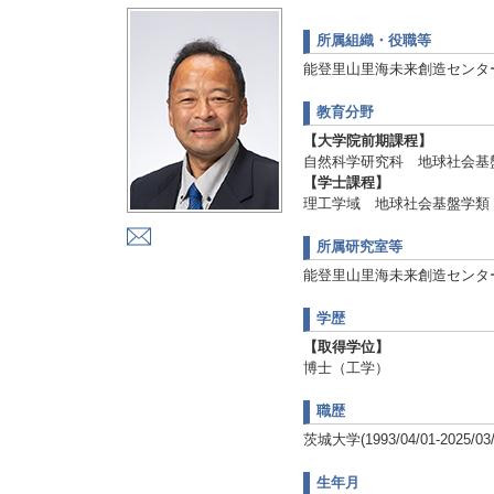
所属組織・役職等
能登里山里海未来創造センタ
教育分野
【大学院前期課程】
自然科学研究科 地球社会基
【学士課程】
理工学域 地球社会基盤学類
所属研究室等
能登里山里海未来創造センタ
学歴
【取得学位】
博士（工学）
職歴
茨城大学(1993/04/01-2025/03/
生年月