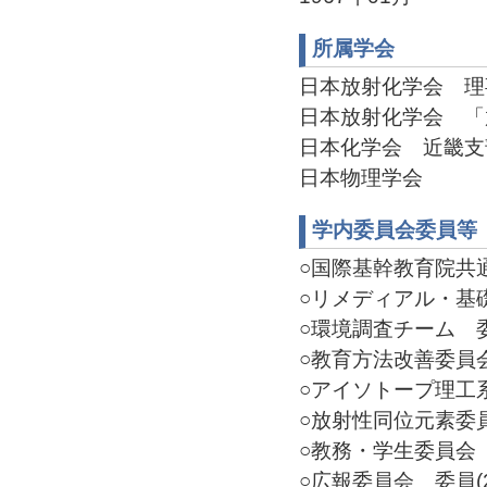
所属学会
日本放射化学会 理事(2
日本放射化学会 「放射
日本化学会 近畿支部幹
日本物理学会
学内委員会委員等
○国際基幹教育院共通教
○リメディアル・基礎科
○環境調査チーム 委員(
○教育方法改善委員会 委
○アイソトープ理工系
○放射性同位元素委員会
○教務・学生委員会 委員
○広報委員会 委員(20