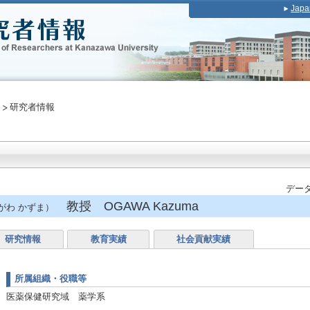
Japa
研究者情報
データ
教授 OGAWA Kazuma
がわ かずま）
研究情報
教育実績
社会貢献実績
所属組織・役職等
医薬保健研究域 薬学系