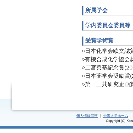
所属学会
学内委員会委員等
受賞学術賞
○日本化学会欧文誌賞(2
○有機合成化学協会奨励
○二宮善基記念賞(200
○日本薬学会奨励賞(20
○第一三共研究企画賞(2
個人情報保護
金沢大学ホーム