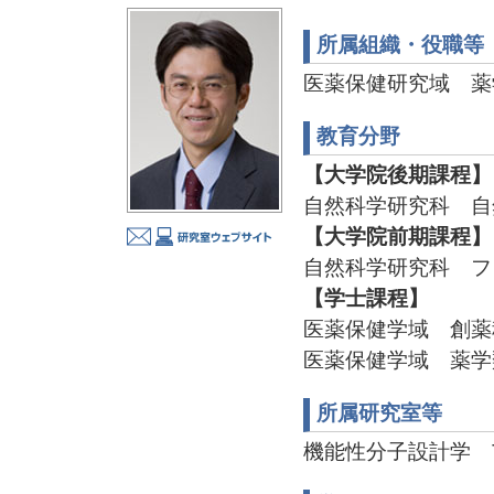
所属組織・役職等
医薬保健研究域 薬
教育分野
【大学院後期課程】
自然科学研究科 自
【大学院前期課程】
自然科学研究科 フ
【学士課程】
医薬保健学域 創薬
医薬保健学域 薬学
所属研究室等
機能性分子設計学 TEL:0