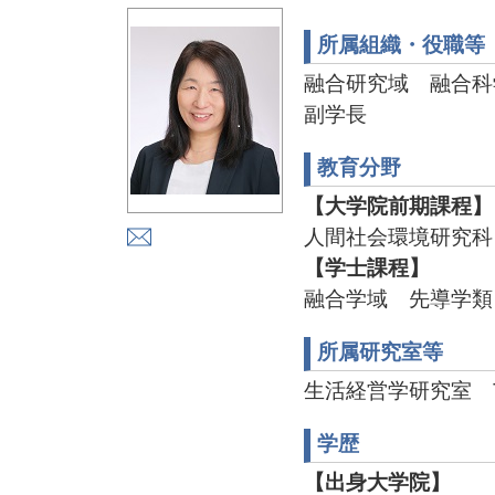
所属組織・役職等
融合研究域 融合科
副学長
教育分野
【大学院前期課程】
人間社会環境研究科
【学士課程】
融合学域 先導学類
所属研究室等
生活経営学研究室 TEL:
学歴
【出身大学院】