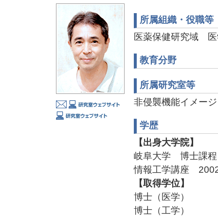
所属組織・役職等
医薬保健研究域 医
教育分野
所属研究室等
非侵襲機能イメージング
学歴
【出身大学院】
岐阜大学 博士課程
情報工学講座 2002
【取得学位】
博士（医学）
博士（工学）