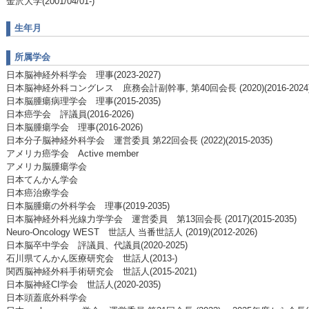
金沢大学(2001/04/01-)
生年月
所属学会
日本脳神経外科学会 理事(2023-2027)
日本脳神経外科コングレス 庶務会計副幹事, 第40回会長 (2020)(2016-2024
日本脳腫瘍病理学会 理事(2015-2035)
日本癌学会 評議員(2016-2026)
日本脳腫瘍学会 理事(2016-2026)
日本分子脳神経外科学会 運営委員 第22回会長 (2022)(2015-2035)
アメリカ癌学会 Active member
アメリカ脳腫瘍学会
日本てんかん学会
日本癌治療学会
日本脳腫瘍の外科学会 理事(2019-2035)
日本脳神経外科光線力学学会 運営委員 第13回会長 (2017)(2015-2035)
Neuro-Oncology WEST 世話人 当番世話人 (2019)(2012-2026)
日本脳卒中学会 評議員、代議員(2020-2025)
石川県てんかん医療研究会 世話人(2013-)
関西脳神経外科手術研究会 世話人(2015-2021)
日本脳神経CI学会 世話人(2020-2035)
日本頭蓋底外科学会