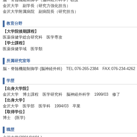
金沢大学 副学長（研究力強化担当）
金沢大学附属病院 副病院長（研究担当）
教育分野
【大学院後期課程】
医薬保健学総合研究科 医学専攻
【学士課程】
医薬保健学域 医学類
所属研究室等
脳・脊髄機能制御学 (脳神経外科) TEL:076-265-2384 FAX:076-234-4262
学歴
【出身大学院】
金沢大学 博士課程 医学研究科 脳神経外科学 1999/03 修了
【出身大学】
金沢大学 医学部 医学科 1994/03 卒業
【取得学位】
博士 (医学)
職歴