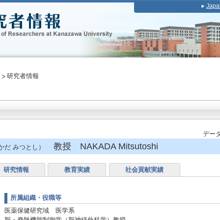
Japa
研究者情報
データ
教授 NAKADA Mitsutoshi
かだ みつとし）
研究情報
教育実績
社会貢献実績
所属組織・役職等
医薬保健研究域 医学系
脳・脊髄機能制御学（脳神経外科学）教授