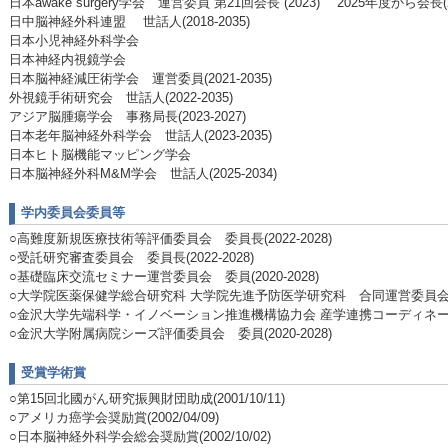
日本awake surgery学会 運営委員 第21回会長 (2023) 2025年度から会長(20
日中脳神経外科連盟 世話人(2018-2035)
日本小児神経外科学会
日本神経内視鏡学会
日本脳神経減圧術学会 運営委員(2021-2035)
外視鏡手術研究会 世話人(2022-2035)
アジア脳腫瘍学会 事務局長(2023-2027)
日本老年脳神経外科学会 世話人(2023-2035)
日本ヒト脳機能マッピング学会
日本脳神経外科M&M学会 世話人(2025-2034)
学内委員会委員等
○高難度新規医療技術等評価委員会 委員長(2022-2028)
○受託研究審査委員会 委員長(2022-2028)
○基礎臨床交流セミナー運営委員会 委員(2020-2028)
○大学院医薬保健学総合研究科 大学院先進予防医学研究科 合同運営委員会 委員(
○金沢大学先端科学・イノベーション推進機構協力会 産学連携コーディネーター 委
○金沢大学附属病院シーズ評価委員会 委員(2020-2028)
受賞学術賞
○第15回北國がん研究振興財団助成(2001/10/11)
○アメリカ癌学会奨励賞(2002/04/09)
○日本脳神経外科学会総会奨励賞(2002/10/02)