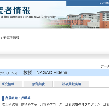
Japa
研究者情報
データ
教授 NAGAO Hidemi
がお ひでみ）
研究情報
教育実績
社会貢献実績
所属組織・役職等
理工研究域 数物科学系 計算科学コース 計算実験教育プログラム 計