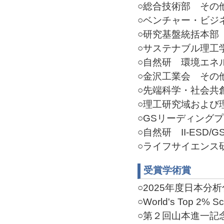
○総合技術部 その他(2
○ベンチャー・ビジネス
○研究基盤統括本部 そ
○サステナブル理工学
○自然研 環境エネル
○金沢工業会 その他(2
○先端科学・社会共創推
○理工研究域および理工
○GSリーディングプロ
○自然研 II-ESD/GS
○ライフサイエンス研究
受賞学術賞
○2025年度日本分析化
○World's Top 2% Sci
○第２回山本進一記念賞(