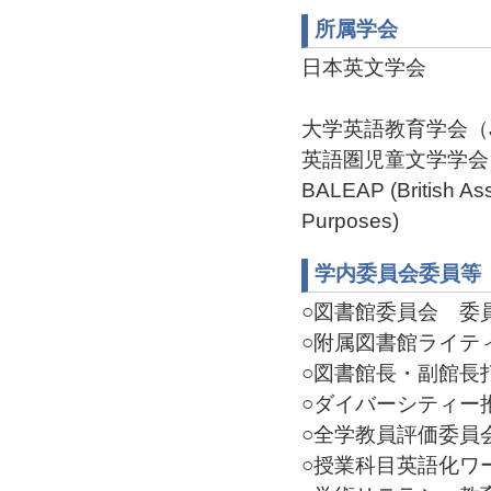
所属学会
日本英文学会
大学英語教育学会（J
英語圏児童文学学会
BALEAP (British Ass
Purposes)
学内委員会委員等
○図書館委員会 委員(2
○附属図書館ライティ
○図書館長・副館長打ち
○ダイバーシティー推進
○全学教員評価委員会 委
○授業科目英語化ワーキ