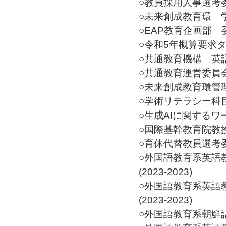
○教員採用人事選考委員
○未来創成教育環 学
○EAP教育企画部 委員
○令和5年概算要求タ
○共通教育機構 英語グ
○共通教育運営委員会 
○未来創成教育環管理運
○学術リテラシー科目教
○生成AIに関するワー
○国際基幹教育院教授会
○育休代替教員選考委員
○外国語教育系英語
(2023-2023)
○外国語教育系英語
(2023-2023)
○外国語教育系朝鮮語教