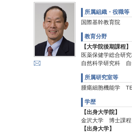
所属組織・役職等
国際基幹教育院
教育分野
【大学院後期課程】
医薬保健学総合研究
自然科学研究科 自
所属研究室等
腫瘍細胞機能学 TEL:0
学歴
【出身大学院】
金沢大学 博士課程
【出身大学】