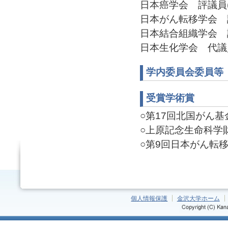
日本癌学会 評議員(20
日本がん転移学会 評議
日本結合組織学会 評議
日本生化学会 代議員(2
学内委員会委員等
受賞学術賞
○第17回北国がん基金研
○上原記念生命科学財団
○第9回日本がん転移学会
個人情報保護
金沢大学ホーム