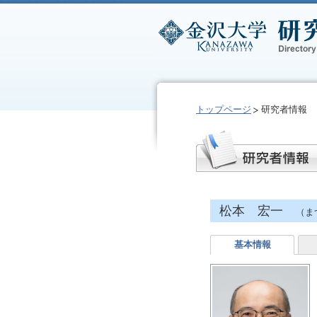
トップページ
研究者情報
松本 宏一
（ま
基本情報