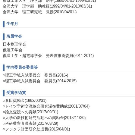
東京工業大学 理学部 助手(1889/02/01-1999/03/31)
金沢大学 理学部 助教授(1999/04/01-2010/03/31)
金沢大学 理工研究域 教授(2010/04/01-)
生年月
所属学会
日本物理学会
低温工学会
低温工学・超電導学会 発表賞推薦委員(2011-2014)
学内委員会委員等
○理工学域入試委員会 委員長(2016-)
○理工学域入試委員会 委員長(2014-2015)
受賞学術賞
○倉田奨励金(1992/03/31)
○ドイツ学術交流協会研究滞在費助成(2001/07/04)
○論文査読への貢献(2017/09/01)
○大学の新技術研究活動への奨励金(2018/11/30)
○科研費審査員表彰(2017/09/29)
○フジクラ財団研究助成費(2015/04/01)