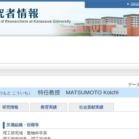
Japa
データ
特任教授 MATSUMOTO Koichi
つもと こういち）
研究情報
教育実績
社会貢献実績
所属組織・役職等
理工研究域 数物科学系
理工研究域長、理工学域長