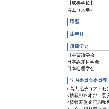
【取得学位】
博士（文学）
職歴
生年月
所属学会
日本言語学会
日本認知科学会
日本心理学会
学内委員会委員等
○高大接続コア・センタ
○情報戦略本部 委員(2
○情報基盤企画調整部会