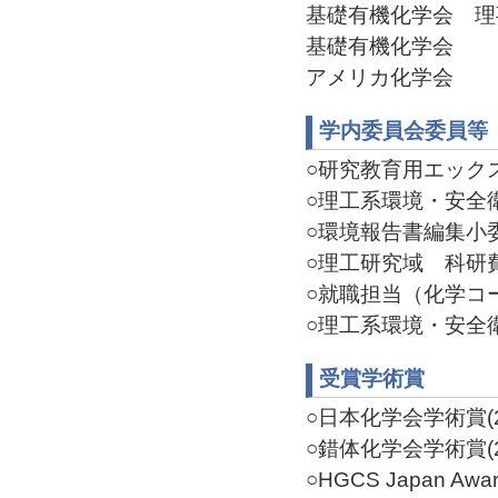
基礎有機化学会 理事(2
基礎有機化学会
アメリカ化学会
学内委員会委員等
○研究教育用エックス線
○理工系環境・安全衛生
○環境報告書編集小委員
○理工研究域 科研費獲
○就職担当（化学コース
○理工系環境・安全衛生
受賞学術賞
○日本化学会学術賞(20
○錯体化学会学術賞(20
○HGCS Japan Award