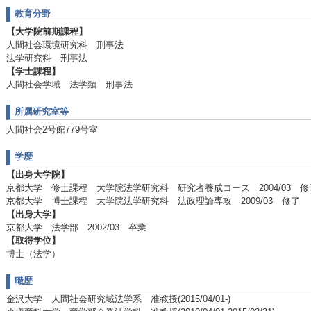
教育分野
【大学院前期課程】
人間社会環境研究科 刑事法
法学研究科 刑事法
【学士課程】
人間社会学域 法学類 刑事法
所属研究室等
人間社会2号館779号室
学歴
【出身大学院】
京都大学 修士課程 大学院法学研究科 研究者養成コース 2004/03 修
京都大学 博士課程 大学院法学研究科 法政理論専攻 2009/03 修了
【出身大学】
京都大学 法学部 2002/03 卒業
【取得学位】
博士（法学）
職歴
金沢大学 人間社会研究域法学系 准教授(2015/04/01-)