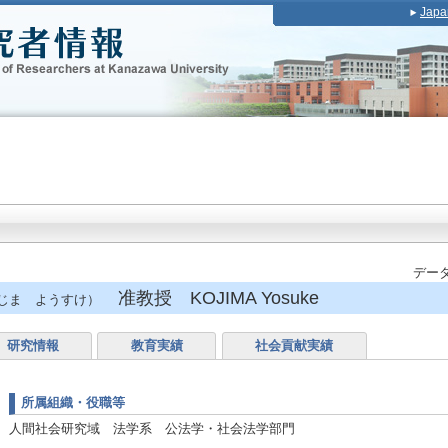
Japa
データ
准教授 KOJIMA Yosuke
じま ようすけ）
研究情報
教育実績
社会貢献実績
所属組織・役職等
人間社会研究域 法学系 公法学・社会法学部門