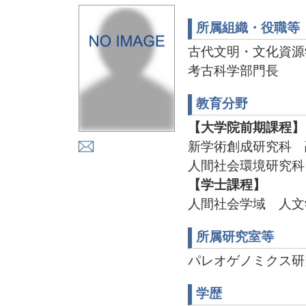
所属組織・役職等
古代文明・文化資源
考古科学部門長
教育分野
【大学院前期課程】
新学術創成研究科 
人間社会環境研究科
【学士課程】
人間社会学域 人文
所属研究室等
パレオゲノミクス研究室 
学歴