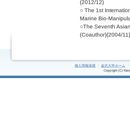
(2012/12)
○ The 1st Internati
Marine Bio-Manipula
○The Seventh Asian
(Coauthor)(2004/11
個人情報保護
金沢大学ホーム