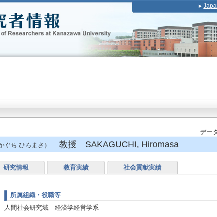
Japa
データ
教授 SAKAGUCHI, Hiromasa
かぐち ひろまさ）
研究情報
教育実績
社会貢献実績
所属組織・役職等
人間社会研究域 経済学経営学系