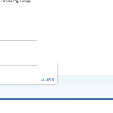
 Engineering, College
返回页首