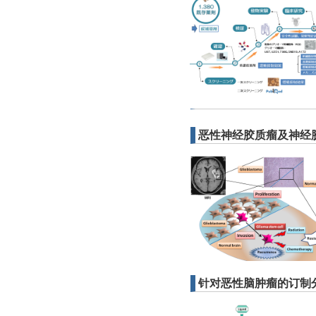
恶性神经胶质瘤及神经
针对恶性脑肿瘤的订制