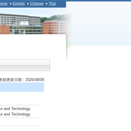
nese
English
Chinese
Thai
数据更新日期：2026/08/08
nce and Technology
nce and Technology