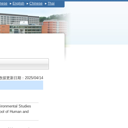
nese
English
Chinese
Thai
数据更新日期：2025/04/14
ironmental Studies
ool of Human and