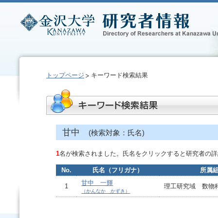
トップページ
キーワード検索結果
甘中
(検索対象：氏名)
1
名が検索されました。氏名をクリックすると研究者の詳
No.
氏名（フリガナ）
所属
甘中 一輝
1
理工研究域 数物
（かんなか かずき）