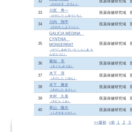
32
医薬保健研究域 
（かわさき ひろし）
川尻 秀一
33
医薬保健研究域 
（かわしり しゆういち）
川内 翔平
34
医薬保健研究域 
（かわち しようへい）
GALICIA MEDINA
CYNTHIA
35
医薬保健研究域 
MONSERRAT
（がりしあめでい-な しんしあ も
んせらつと）
菊知 充
36
医薬保健研究域 
（きくち みつる）
木下 淳
37
医薬保健研究域 
（きのした じゆん）
木下 雅史
38
医薬保健研究域 
（きのした まさし）
木村 久美
39
医薬保健研究域 
（きむら くみ）
草山 隆志
40
医薬保健研究域 
（くさやま たかし）
<<最初
<前
1
2
3