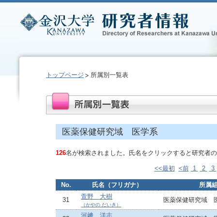
トップページ
所属別一覧表
医薬保健研究域 医学系
126
名が検索されました。氏名をクリックすると研究者の
<<最初
<前
1
2
3
No.
氏名（フリガナ）
所属
萱野 大樹
31
医薬保健研究域 
（かやの だいき）
河﨑 洋志