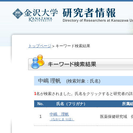
トップページ
キーワード検索結果
中嶋 理帆
(検索対象：氏名)
1
名が検索されました。氏名をクリックすると研究者の詳
No.
氏名（フリガナ）
所属
中嶋 理帆
1
医薬保健研究域 
（なかじま りほ）