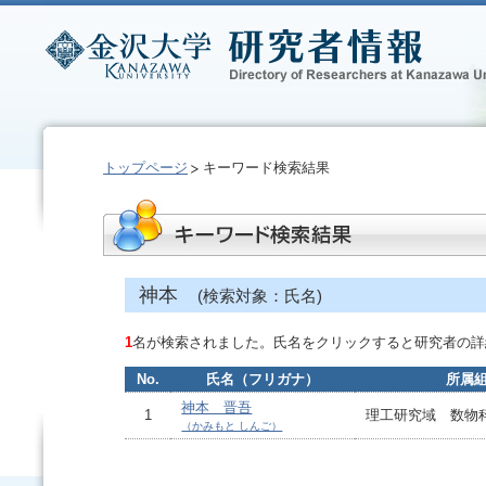
トップページ
キーワード検索結果
神本
(検索対象：氏名)
1
名が検索されました。氏名をクリックすると研究者の詳
No.
氏名（フリガナ）
所属
神本 晋吾
1
理工研究域 数物
（かみもと しんご）