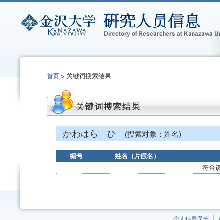
首页
关键词搜索结果
かわはら ひ
(搜索对象：姓名)
编号
姓名（片假名）
符合
个人信息保护