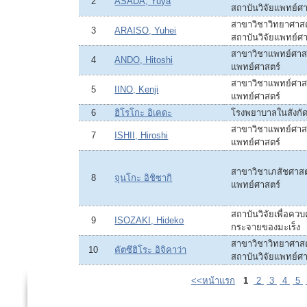
2
ASADA, Yuya
สถาบันวิจัยแพทย์ศา
สาขาวิชาวิทยาศาส
3
ARAISO, Yuhei
สถาบันวิจัยแพทย์ศา
สาขาวิชาแพทย์ศาสต
4
ANDO, Hitoshi
แพทย์ศาสตร์
สาขาวิชาแพทย์ศาสต
5
IINO, Kenji
แพทย์ศาสตร์
6
ฮิโรโกะ อิเคดะ
โรงพยาบาลในสังกั
สาขาวิชาแพทย์ศาสต
7
ISHII, Hiroshi
แพทย์ศาสตร์
สาขาวิชาเภสัชศาสตร
8
จุนโกะ อิชิซากิ
แพทย์ศาสตร์
สถาบันวิจัยเพื่อคว
9
ISOZAKI, Hideko
กระจายของมะเร็ง
สาขาวิชาวิทยาศาส
10
คัตซึฮิโระ อิจิคาว่า
สถาบันวิจัยแพทย์ศา
<<หน้าแรก
1
2
3
4
5