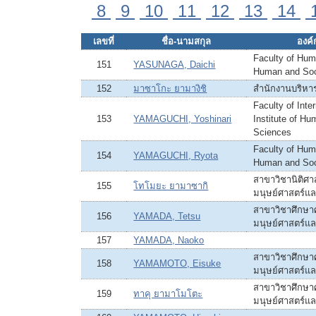
8
9
10
11
12
13
14
เลขที่
ชื่อ-นามสกุล
องค์ก
Faculty of Huma
151
YASUNAGA, Daichi
Human and Soc
152
มาซาโกะ ยามางิชิ
สำนักงานบริหา
Faculty of Inte
153
YAMAGUCHI, Yoshinari
Institute of H
Sciences
Faculty of Huma
154
YAMAGUCHI, Ryota
Human and Soc
สาขาวิชานิติศาส
155
โทโมยะ ยามาซากิ
มนุษย์ศาสตร์แ
สาขาวิชาศึกษาศ
156
YAMADA, Tetsu
มนุษย์ศาสตร์แ
157
YAMADA, Naoko
สาขาวิชาศึกษาศ
158
YAMAMOTO, Eisuke
มนุษย์ศาสตร์แ
สาขาวิชาศึกษาศ
159
ทาคุ ยามาโมโตะ
มนุษย์ศาสตร์แ